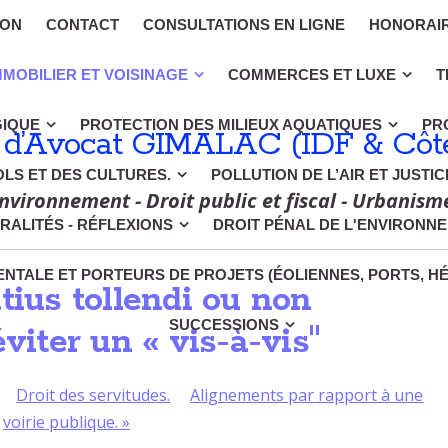
ION
CONTACT
CONSULTATIONS EN LIGNE
HONORAI
MMOBILIER ET VOISINAGE
COMMERCES ET LUXE
T
GIQUE
PROTECTION DES MILIEUX AQUATIQUES
PR
 d’Avocat GIMALAC (IDF & Côte
OLS ET DES CULTURES.
POLLUTION DE L’AIR ET JUSTI
nvironnement - Droit public et fiscal - Urbanism
RALITÉS - RÉFLEXIONS
DROIT PÉNAL DE L'ENVIRONN
NTALE ET PORTEURS DE PROJETS (ÉOLIENNES, PORTS, H
tius tollendi ou non
SUCCESSIONS
éviter un « vis-à-vis"
Droit des servitudes.
Alignements par rapport à une
voirie publique.
»