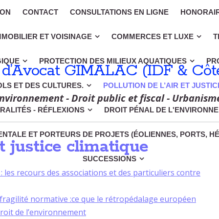
ION
CONTACT
CONSULTATIONS EN LIGNE
HONORAI
MMOBILIER ET VOISINAGE
COMMERCES ET LUXE
T
GIQUE
PROTECTION DES MILIEUX AQUATIQUES
PR
 d’Avocat GIMALAC (IDF & Côte
OLS ET DES CULTURES.
POLLUTION DE L’AIR ET JUSTI
nvironnement - Droit public et fiscal - Urbanism
RALITÉS - RÉFLEXIONS
DROIT PÉNAL DE L'ENVIRONN
NTALE ET PORTEURS DE PROJETS (ÉOLIENNES, PORTS, H
et justice climatique
SUCCESSIONS
 : les recours des associations et des particuliers contre
t fragilité normative :ce que le rétropédalage européen
droit de l’environnement