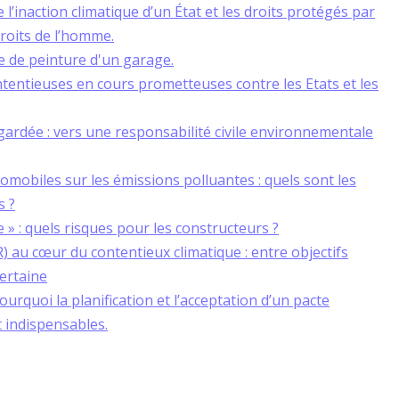
e l’inaction climatique d’un État et les droits protégés par
roits de l’homme.
e de peinture d'un garage.
contentieuses en cours prometteuses contre les Etats et les
rdée : vers une responsabilité civile environnementale
omobiles sur les émissions polluantes : quels sont les
s ?
e » : quels risques pour les constructeurs ?
 au cœur du contentieux climatique : entre objectifs
certaine
pourquoi la planification et l’acceptation d’un pacte
 indispensables.