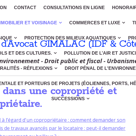
ION
CONTACT
CONSULTATIONS EN LIGNE
HONORAI
MMOBILIER ET VOISINAGE
COMMERCES ET LUXE
T
GIQUE
PROTECTION DES MILIEUX AQUATIQUES
PR
 d’Avocat GIMALAC (IDF & Côte
OLS ET DES CULTURES.
POLLUTION DE L’AIR ET JUSTI
nvironnement - Droit public et fiscal - Urbanism
RALITÉS - RÉFLEXIONS
DROIT PÉNAL DE L'ENVIRONN
NTALE ET PORTEURS DE PROJETS (ÉOLIENNES, PORTS, H
dans une copropriété et
SUCCESSIONS
priétaire.
 à l’égard d'un copropriétaire : comment demander son
is de travaux avancés par le locataire : peut-il demander