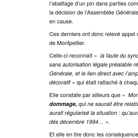
l’abattage d’un pin dans parties co
la décision de l’Assemblée Générale 
en cause.
Ces derniers ont donc relevé appel 
de Montpellier.
Celle-ci
reconnaît «
la faute du synd
sans autorisation légale préalable r
Générale, et le lien direct avec l’a
f » qui était rattaché à chaq
décorati
Elle constate par ailleurs que
« Mon
dommage,
qui ne saurait être rela
aurait régularisé la situation : qu’aur
dés décembre 1994… ».
Et elle en tire donc les conséquenc