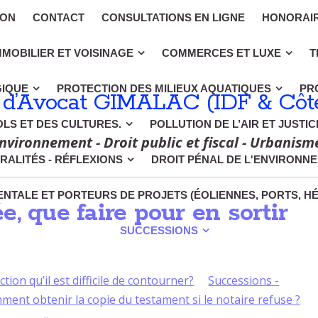
ION
CONTACT
CONSULTATIONS EN LIGNE
HONORAI
MMOBILIER ET VOISINAGE
COMMERCES ET LUXE
T
GIQUE
PROTECTION DES MILIEUX AQUATIQUES
PR
 d’Avocat GIMALAC (IDF & Côte
OLS ET DES CULTURES.
POLLUTION DE L’AIR ET JUSTI
nvironnement - Droit public et fiscal - Urbanism
RALITÉS - RÉFLEXIONS
DROIT PÉNAL DE L'ENVIRONN
NTALE ET PORTEURS DE PROJETS (ÉOLIENNES, PORTS, H
, que faire pour en sortir
SUCCESSIONS
tion qu’il est difficile de contourner?
Successions -
ment obtenir la copie du testament si le notaire refuse ?