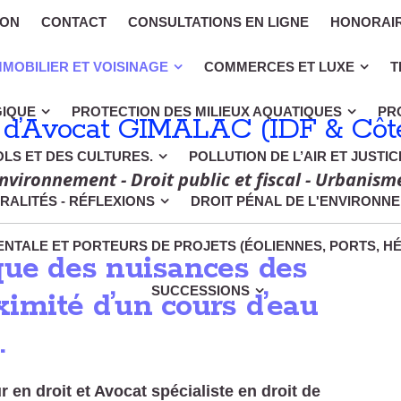
ION
CONTACT
CONSULTATIONS EN LIGNE
HONORAI
MMOBILIER ET VOISINAGE
COMMERCES ET LUXE
T
GIQUE
PROTECTION DES MILIEUX AQUATIQUES
PR
 d’Avocat GIMALAC (IDF & Côte
OLS ET DES CULTURES.
POLLUTION DE L’AIR ET JUSTI
nvironnement - Droit public et fiscal - Urbanism
RALITÉS - RÉFLEXIONS
DROIT PÉNAL DE L'ENVIRONN
NTALE ET PORTEURS DE PROJETS (ÉOLIENNES, PORTS, H
que des nuisances des
SUCCESSIONS
imité d’un cours d’eau
.
en droit et Avocat spécialiste en droit de