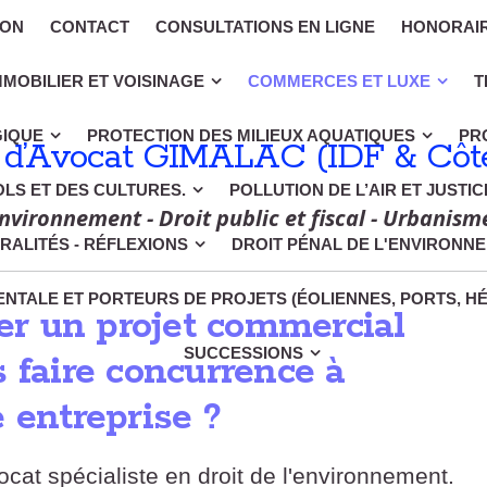
ION
CONTACT
CONSULTATIONS EN LIGNE
HONORAI
MMOBILIER ET VOISINAGE
COMMERCES ET LUXE
T
GIQUE
PROTECTION DES MILIEUX AQUATIQUES
PR
 d’Avocat GIMALAC (IDF & Côte
OLS ET DES CULTURES.
POLLUTION DE L’AIR ET JUSTI
nvironnement - Droit public et fiscal - Urbanism
RALITÉS - RÉFLEXIONS
DROIT PÉNAL DE L'ENVIRONN
NTALE ET PORTEURS DE PROJETS (ÉOLIENNES, PORTS, H
r un projet commercial
SUCCESSIONS
 faire concurrence à
 entreprise ?
at spécialiste en droit de l'environnement.