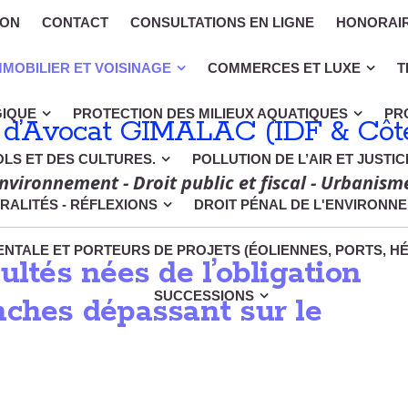
ION
CONTACT
CONSULTATIONS EN LIGNE
HONORAI
MMOBILIER ET VOISINAGE
COMMERCES ET LUXE
T
GIQUE
PROTECTION DES MILIEUX AQUATIQUES
PR
 d’Avocat GIMALAC (IDF & Côte
OLS ET DES CULTURES.
POLLUTION DE L’AIR ET JUSTI
nvironnement - Droit public et fiscal - Urbanism
RALITÉS - RÉFLEXIONS
DROIT PÉNAL DE L'ENVIRONN
NTALE ET PORTEURS DE PROJETS (ÉOLIENNES, PORTS, H
ultés nées de l’obligation
SUCCESSIONS
nches dépassant sur le