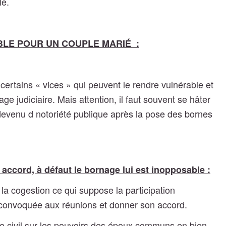
le.
BLE POUR UN COUPLE MARIÉ :
certains « vices » qui peuvent le rendre vulnérable et
nage judiciaire. Mais attention, il faut souvent se hâter
 devenu d notoriété publique après la pose des bornes
accord, à défaut le bornage lui est inopposable :
la cogestion ce qui suppose la participation
re convoquée aux réunions et donner son accord.
de civil sur les pouvoirs des époux communs en bien