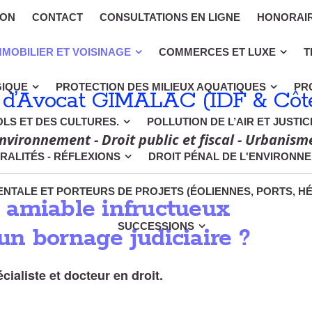
ION
CONTACT
CONSULTATIONS EN LIGNE
HONORAI
MMOBILIER ET VOISINAGE
COMMERCES ET LUXE
T
GIQUE
PROTECTION DES MILIEUX AQUATIQUES
PR
 d’Avocat GIMALAC (IDF & Côte
OLS ET DES CULTURES.
POLLUTION DE L’AIR ET JUSTI
nvironnement - Droit public et fiscal - Urbanism
RALITÉS - RÉFLEXIONS
DROIT PÉNAL DE L'ENVIRONN
NTALE ET PORTEURS DE PROJETS (ÉOLIENNES, PORTS, H
 amiable infructueux
SUCCESSIONS
n bornage judiciaire ?
aliste et docteur en droit.