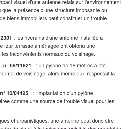
mpact visuel d'une antenne relais sur l'environnement
u que la présence d'une structure imposante ou
de biens immobiliers peut constituer un trouble
: les riverains d'une antenne installée à
02301
 de leur terrasse aménagée ont obtenu une
t les inconvénients normaux du voisinage.
: un pylône de 18 mètres a été
, n° 08/11821
rmal de voisinage, alors même qu'il respectait la
: l'implantation d'un pylône
 n° 10/04495
idérée comme une source de trouble visuel pour les
es et urbanistiques, une antenne peut donc être
cadre de vie et à la jouissance paisible des propriétés.