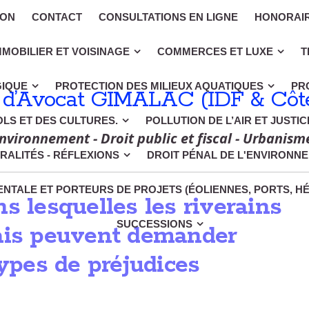
ION
CONTACT
CONSULTATIONS EN LIGNE
HONORAI
MMOBILIER ET VOISINAGE
COMMERCES ET LUXE
T
GIQUE
PROTECTION DES MILIEUX AQUATIQUES
PR
 d’Avocat GIMALAC (IDF & Côte
OLS ET DES CULTURES.
POLLUTION DE L’AIR ET JUSTI
nvironnement - Droit public et fiscal - Urbanism
RALITÉS - RÉFLEXIONS
DROIT PÉNAL DE L'ENVIRONN
NTALE ET PORTEURS DE PROJETS (ÉOLIENNES, PORTS, H
s lesquelles les riverains
SUCCESSIONS
lais peuvent demander
types de préjudices