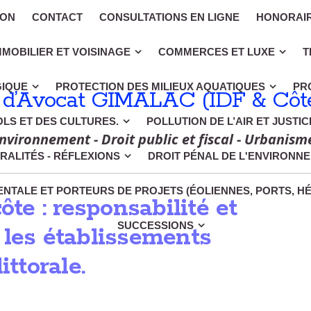
ION
CONTACT
CONSULTATIONS EN LIGNE
HONORAI
MMOBILIER ET VOISINAGE
COMMERCES ET LUXE
T
GIQUE
PROTECTION DES MILIEUX AQUATIQUES
PR
 d’Avocat GIMALAC (IDF & Côte
OLS ET DES CULTURES.
POLLUTION DE L’AIR ET JUSTI
nvironnement - Droit public et fiscal - Urbanism
RALITÉS - RÉFLEXIONS
DROIT PÉNAL DE L'ENVIRONN
NTALE ET PORTEURS DE PROJETS (ÉOLIENNES, PORTS, H
ôte : responsabilité et
SUCCESSIONS
 les établissements
ittorale.