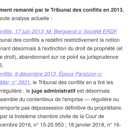
,
ment remanié par le Tribunal des conflits en 2013
toute analyse actuelle :
onflits, 17 juin 2013, M. Bergoend c/ Société ERDF
ibunal des conflits a redéfini restrictivement la notion
nnant désormais à l'extinction du droit de propriété (et
ce droit), abandonnant sur ce point sa jurisprudence
5.
onflits, 9 décembre 2013, Époux Panizzon c/
, le Tribunal des conflits en a tiré les
Mer, n° 3931
régulière : le
est désormais
juge administratif
ensemble du contentieux de l'emprise — régulière ou
n'emporte pas dépossession définitive du propriétaire.
 par la troisième chambre civile de la Cour de
écembre 2016, n° 15-20.953 ; 18 janvier 2018, n° 16-