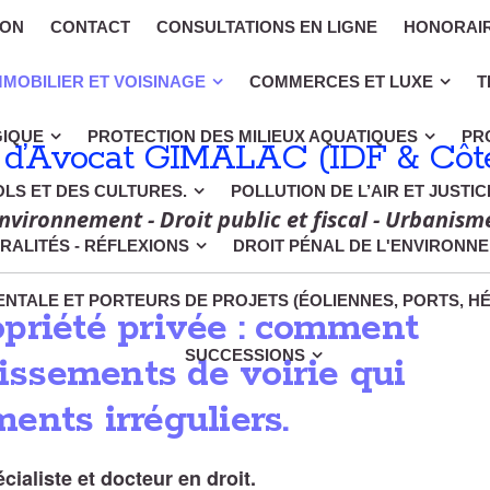
ION
CONTACT
CONSULTATIONS EN LIGNE
HONORAI
MMOBILIER ET VOISINAGE
COMMERCES ET LUXE
T
GIQUE
PROTECTION DES MILIEUX AQUATIQUES
PR
 d’Avocat GIMALAC (IDF & Côte
OLS ET DES CULTURES.
POLLUTION DE L’AIR ET JUSTI
nvironnement - Droit public et fiscal - Urbanism
RALITÉS - RÉFLEXIONS
DROIT PÉNAL DE L'ENVIRONN
NTALE ET PORTEURS DE PROJETS (ÉOLIENNES, PORTS, H
priété privée : comment
SUCCESSIONS
gissements de voirie qui
ents irréguliers.
aliste et docteur en droit.