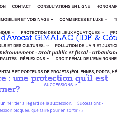
ION
CONTACT
CONSULTATIONS EN LIGNE
HONORAI
MMOBILIER ET VOISINAGE
COMMERCES ET LUXE
T
GIQUE
PROTECTION DES MILIEUX AQUATIQUES
PR
 d’Avocat GIMALAC (IDF & Côte
OLS ET DES CULTURES.
POLLUTION DE L’AIR ET JUSTI
nvironnement - Droit public et fiscal - Urbanism
RALITÉS - RÉFLEXIONS
DROIT PÉNAL DE L'ENVIRONN
NTALE ET PORTEURS DE PROJETS (ÉOLIENNES, PORTS, H
e : une protection qu’il est
SUCCESSIONS
urner?
n héritier à l’égard de la succession.
Successions -
ession bloquée, que faire pour en sortir ?
»